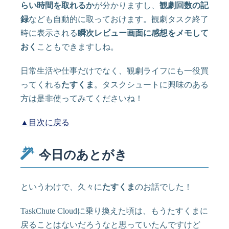
らい時間を取れるか
が分かりますし、
観劇回数の記
録
なども自動的に取っておけます。観劇タスク終了
時に表示される
瞬次レビュー画面に感想をメモして
おく
こともできますしね。
日常生活や仕事だけでなく、観劇ライフにも一役買
ってくれる
たすくま
。タスクシュートに興味のある
方は是非使ってみてくださいね！
▲目次に戻る
今日のあとがき
というわけで、久々に
たすくま
のお話でした！
TaskChute Cloudに乗り換えた頃は、もうたすくまに
戻ることはないだろうなと思っていたんですけど