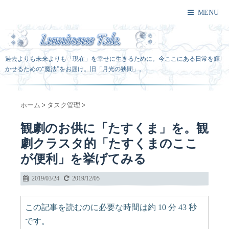
MENU
過去よりも未来よりも「現在」を幸せに生きるために。今ここにある日常を輝
かせるための“魔法”をお届け。旧「月光の狭間」。
ホーム
>
タスク管理
>
観劇のお供に「たすくま」を。観
劇クラスタ的「たすくまのここ
が便利」を挙げてみる
2019/03/24
2019/12/05
この記事を読むのに必要な時間は約 10 分 43 秒
です。