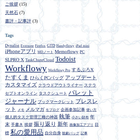
ご挨拶
(15)
天然石
(7)
書評・記事評
(3)
Tags
Dynalist
GTD
Evernote
Firefox
Handyflowy
iPad mini
iPhoneアプリ
Memoflowy
PC
MDノート
Todoist
SLPRO X
TaskChuteCloud
Workflowy
するぷろX
Workflowy Pro
たすくま
アップデート
ひらくPCバッグ
カスタマイズ
クラウドアウトライナー
ステラ
バレット
セプトオンライン
タスクシュート
ジャーナル
ブレスレ
ブックマークレット
ット
メルマガ
企画参加記事
メモ
モブログ
使い方
執筆
年
個人的タスク管理三種の神器
小さい財布
振り返り
新年
末
手書き
挨拶
目
画像加工アプリ
私の愛用品
標
自分自身
観劇バッグ
記事