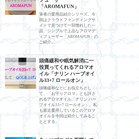
「AROMAFUN」
筆者の愛用品紹介シリーズ。今
回はクラウドファンディングサ
イトで見つけて一目惚れした一
品、シンプルで上品なアロマデ
ィフューザー「AROMAFUN」の
ご紹介。
頭痛緩和や眠気解消に一
役買ってくれるアロマオ
イル「ナリン ハーブオイ
ル33+7 ロールオン」
頭痛緩和などにお役立ちとし
て、「お守りアロマ」とも評さ
れるアロマオイル「ナリン ハー
ブオイル33+7 ロールオン」。私
も最近愛用しているこのアロマ
オイルを今回は紹介してみるこ
ととする。