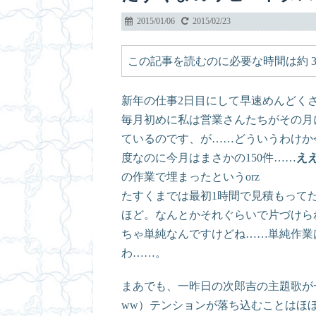
2015/01/06
2015/02/23
この記事を読むのに必要な時間は約 3 
新年の仕事2日目にして早速めんどく
毎月初めに私は営業さんたちがその月
ているのです、が……どういうわけか
度なのに今月はまさかの150件……
え
の作業で埋まったというorz
たすくまでは最初1時間で見積もって
ほど。なんとかそれぐらいで片づけら
ちゃ単純なんですけどね……単純作業
わ……。
まあでも、一昨日の次郎吉の主題歌が
ww）テンションが落ち込むことはほぼ