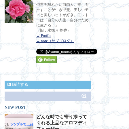
俗世を離れたい自由人。推しを
推すことが生き甲斐。美しいモ
ノと美しいヒトが好き。モット
ーは「自分の人生、自分のため
に生きる！」
（旧：水撫月 怜香）
→ Profile
→ note（サブブログ）
購読する
NEW POST
どんな時でも寄り添って
くれる上品なアロマディ
フューザー