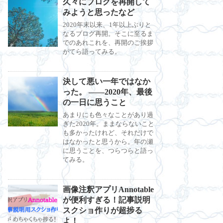
久々にブログを再開して
みようと思ったなど
2020年末以来、1年以上ぶりと
なるブログ再開。そこに至るま
でのあれこれを、再開のご挨拶
がてら語ってみる。
決して悪い一年ではなか
った。 ――2020年、最後
の一日に思うこと
あまりにも色々なことがあり過
ぎた2020年。ままならないこと
も多かったけれど、それだけで
はなかったと思うから。年の瀬
に思うことを、つらつらと語っ
てみる。
画像注釈アプリAnnotable
が便利すぎる！記事説明
スクショ作りが超捗る
よ！