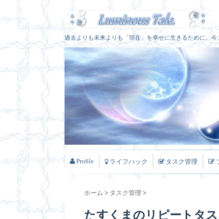
過去よりも未来よりも「現在」を幸せに生きるために。今
Profile
ライフハック
タスク管理
ホーム
>
タスク管理
>
たすくまのリピートタス