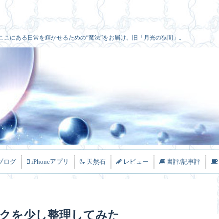
ここにある日常を輝かせるための“魔法”をお届け。旧「月光の狭間」。
ブログ
iPhoneアプリ
天然石
レビュー
書評/記事評
クを少し整理してみた