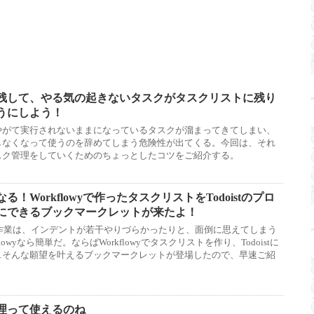
残して、やる気の起きないタスクがタスクリストに残り
うにしよう！
やがて実行されないままになっているタスクが溜まってきてしまい、
しなくなって使うのを辞めてしまう危険性が出てくる。今回は、それ
スク管理をしていくためのちょっとしたコツをご紹介する。
！Workflowyで作ったタスクリストをTodoistのプロ
にできるブックマークレットが来たよ！
階層化作業は、インデントが若干やりづらかったりと、面倒に思えてしまう
owyなら簡単だ。ならばWorkflowyでタスクリストを作り、Todoistに
…そんな願望を叶えるブックマークレットが登場したので、早速ご紹
理って使えるのね