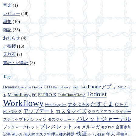
音楽
(1)
レビュー
(18)
思想
(10)
雑記
(33)
お知らせ
(4)
ご挨拶
(15)
天然石
(7)
書評・記事評
(3)
Tags
iPhoneアプリ
Dynalist
GTD
Evernote
Firefox
Handyflowy
iPad mini
MDノー
Todoist
Memoflowy
SLPRO X
PC
TaskChuteCloud
ト
Workflowy
たすくま
するぷろX
ひらく
Workflowy Pro
アップデート
カスタマイズ
PCバッグ
クラウドアウトライナー
バレットジャーナル
ステラセプトオンライン
タスクシュート
ブレスレット
メルマガ
ブックマークレット
企画参加
メモ
モブログ
執筆
年末
記事
個人的タスク管理三種の神器
手書き
使い方
小さい財布