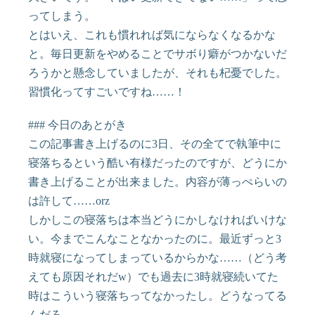
ってしまう。
とはいえ、これも慣れれば気にならなくなるかな
と。毎日更新をやめることでサボり癖がつかないだ
ろうかと懸念していましたが、それも杞憂でした。
習慣化ってすごいですね……！
### 今日のあとがき
この記事書き上げるのに3日、その全てで執筆中に
寝落ちるという酷い有様だったのですが、どうにか
書き上げることが出来ました。内容が薄っぺらいの
は許して……orz
しかしこの寝落ちは本当どうにかしなければいけな
い。今までこんなことなかったのに。最近ずっと3
時就寝になってしまっているからかな……（どう考
えても原因それだw）でも過去に3時就寝続いてた
時はこういう寝落ちってなかったし。どうなってる
んだろ。