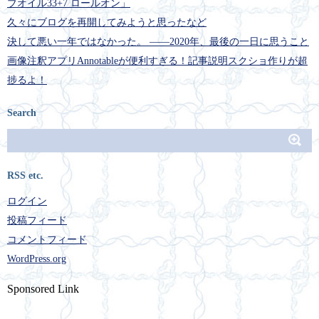
ブオイル33+7 ロールオン」
久々にブログを再開してみようと思ったなど
決して悪い一年ではなかった。 ――2020年、最後の一日に思うこと
画像注釈アプリAnnotableが便利すぎる！記事説明スクショ作りが超
捗るよ！
Search
RSS etc.
ログイン
投稿フィード
コメントフィード
WordPress.org
Sponsored Link