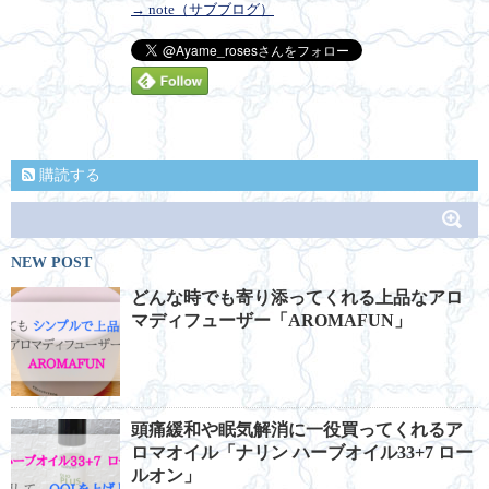
→ note（サブブログ）
購読する
NEW POST
どんな時でも寄り添ってくれる上品なアロ
マディフューザー「AROMAFUN」
頭痛緩和や眠気解消に一役買ってくれるア
ロマオイル「ナリン ハーブオイル33+7 ロー
ルオン」