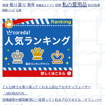
私の愛用品
振り返り
新年
挨拶
目標
自分自身
画像加工アプリ
観劇バッグ
記事
どんな時でも寄り添ってくれる上品なアロマディフューザー
「AROMAFUN」
頭痛緩和や眠気解消に一役買ってくれるアロマオイル「ナリン ハー