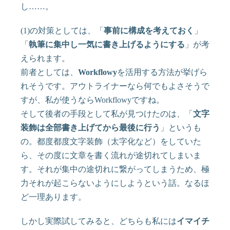
し……。
(1)の対策としては、「
事前に構成を考えておく
」
「
執筆に集中し一気に書き上げるようにする
」が考
えられます。
前者としては、
Workflowy
を活用する方法が挙げら
れそうです。アウトライナーなら何でもよさそうで
すが、私が使うならWorkflowyですね。
そして後者の手段として私が見つけたのは、「
文字
装飾は全部書き上げてから最後に行う
」というも
の。都度都度文字装飾（太字化など）をしていた
ら、その度に文章を書く流れが途切れてしまいま
す。それが集中の途切れに繋がってしまうため、極
力それが起こらないようにしようという話。なるほ
ど一理あります。
しかし実際試してみると、どちらも私には
イマイチ