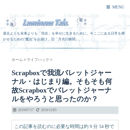
MENU
過去よりも未来よりも「現在」を幸せに生きるために。今ここにある日常を輝
かせるための“魔法”をお届け。旧「月光の狭間」。
ホーム
>
ライフハック
>
Scrapboxで我流バレットジャー
ナル・はじまり編。そもそも何
故Scrapboxでバレットジャーナ
ルをやろうと思ったのか？
2019/07/17
2019/12/05
この記事を読むのに必要な時間は約 9 分 54 秒で