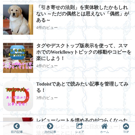
「引き寄せの法則」を実体験したかもしれ
ない ～ただの偶然とは思えない「偶然」が
ある～
4件のビュー
タグやデスクトップ版表示を使って、スマ
ホでのWorkflowyトピックの移動やコピーを
楽にしよう！
4件のビュー
Todoistであとで読みたい記事を管理してみ
る！
3件のビュー
レビューシートを埋めるのがつらくなった
ので別のレビュー（主に日次レビュー）方
前の記事
次の記事
シェア
ホーム
TOP
法を探すことにした話