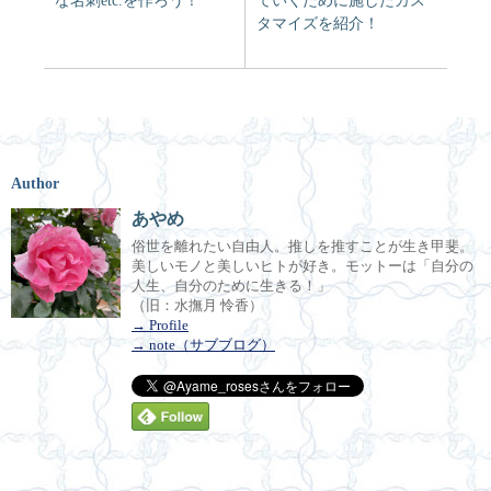
タマイズを紹介！
Author
あやめ
俗世を離れたい自由人。推しを推すことが生き甲斐。
美しいモノと美しいヒトが好き。モットーは「自分の
人生、自分のために生きる！」
（旧：水撫月 怜香）
→ Profile
→ note（サブブログ）