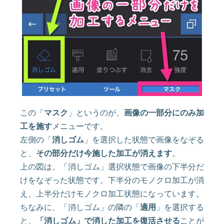
この「
マスク
」というのが、
画像の一部分にのみ加
工を施す
メニューです。
左側の「
消しゴム
」を選択した状態で画像をなぞる
と、
その部分だけ今施した加工が消えます
。
上の図は、「消しゴム」選択状態で画像の下半分だ
けをなぞった状態です。下半分のモノクロ加工が消
え、上半分だけモノクロ加工状態になっています。
ちなみに、「消しゴム」の隣の「
適用
」を選択する
と、
「消しゴム」で消した加工を復活させる
ことが