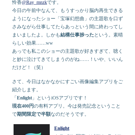
怜香
@Ray_mnzk
です。
今日の午前中なんて、もうすっかり脳内再生できる
ようになったショー「宝塚幻想曲」の主題歌を口ず
さみながら仕事してたらあっという間に終わってし
まいましたよ。しかも
結構仕事捗った
という。素晴
らしい効果……ww
あっでも私このショーの主題歌が好きすぎて、聴く
と妙に泣けてきてしまうのがね……！いや、いいん
だけど！（笑）
さて、今日はなかなかにすごい画像編集アプリをご
紹介します。
「
Enlight
」というiOSアプリです！
現在400円
の有料アプリ。今は発売記念ということ
で
期間限定で半額
なのだそうです。
Enlight