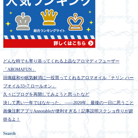
どんな時でも寄り添ってくれる上品なアロマディフューザー
「AROMAFUN」
頭痛緩和や眠気解消に一役買ってくれるアロマオイル「ナリン ハー
ブオイル33+7 ロールオン」
久々にブログを再開してみようと思ったなど
決して悪い一年ではなかった。 ――2020年、最後の一日に思うこと
画像注釈アプリAnnotableが便利すぎる！記事説明スクショ作りが超
捗るよ！
Search