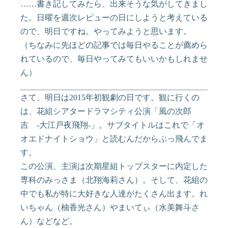
……書き記してみたら、出来そうな気がしてきまし
た。日曜を週次レビューの日にしようと考えている
ので、明日ですね。やってみようと思います。
（ちなみに先ほどの記事では毎日やることが薦めら
れているので、毎日やってみてもいいかもしれませ
ん）
さて、明日は2015年初観劇の日です。観に行くの
は、花組シアタードラマシティ公演「風の次郎
吉 -大江戸夜飛翔-」。サブタイトルはこれで「オ
オエドナイトショウ」と読むんだからぶっ飛んでま
す。
この公演、主演は次期星組トップスターに内定した
専科のみっさま（北翔海莉さん）。そして、花組の
中でも私が特に大好きな人達がたくさん出ます。れ
いちゃん（柚香光さん）やまいてぃ（水美舞斗さ
ん）などなど。