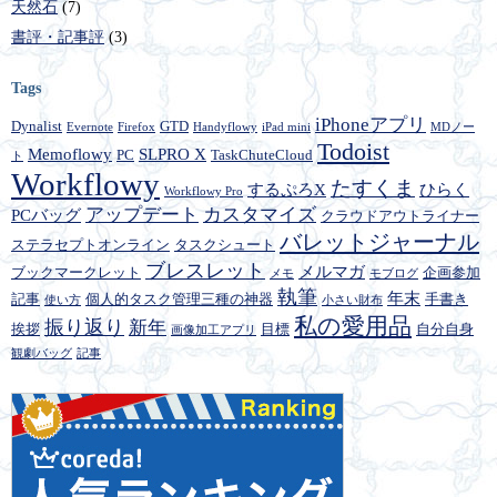
天然石
(7)
書評・記事評
(3)
Tags
iPhoneアプリ
Dynalist
GTD
Evernote
Firefox
Handyflowy
iPad mini
MDノー
Todoist
Memoflowy
SLPRO X
PC
TaskChuteCloud
ト
Workflowy
たすくま
するぷろX
ひらく
Workflowy Pro
アップデート
カスタマイズ
PCバッグ
クラウドアウトライナー
バレットジャーナル
ステラセプトオンライン
タスクシュート
ブレスレット
メルマガ
ブックマークレット
企画参加
メモ
モブログ
執筆
年末
記事
個人的タスク管理三種の神器
手書き
使い方
小さい財布
私の愛用品
振り返り
新年
挨拶
目標
自分自身
画像加工アプリ
観劇バッグ
記事