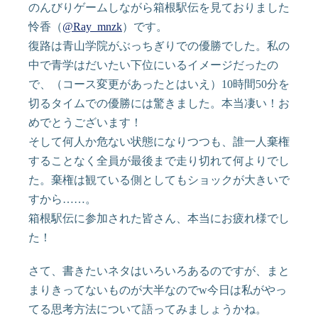
のんびりゲームしながら箱根駅伝を見ておりました
怜香（
@Ray_mnzk
）です。
復路は青山学院がぶっちぎりでの優勝でした。私の
中で青学はだいたい下位にいるイメージだったの
で、（コース変更があったとはいえ）10時間50分を
切るタイムでの優勝には驚きました。本当凄い！お
めでとうございます！
そして何人か危ない状態になりつつも、誰一人棄権
することなく全員が最後まで走り切れて何よりでし
た。棄権は観ている側としてもショックが大きいで
すから……。
箱根駅伝に参加された皆さん、本当にお疲れ様でし
た！
さて、書きたいネタはいろいろあるのですが、まと
まりきってないものが大半なのでw今日は私がやっ
てる思考方法について語ってみましょうかね。