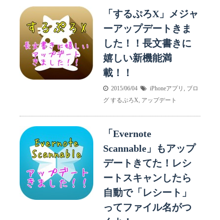
「するぷろX」メジャ
ーアップデートきま
した！！長文書きに
嬉しい新機能満
載！！
2015/06/04
iPhoneアプリ
,
ブロ
グ
するぷろX
,
アップデート
「Evernote
Scannable」もアップ
デートきてた！レシ
ートスキャンしたら
自動で「レシート」
ってファイル名がつ