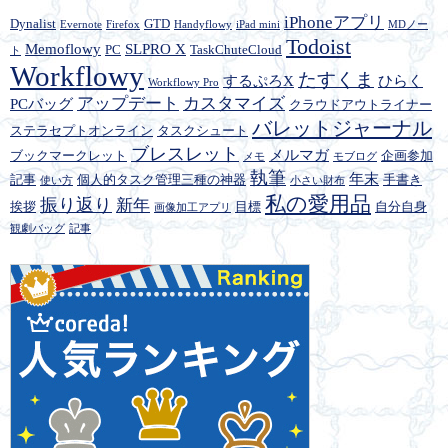
iPhoneアプリ
Dynalist
GTD
Evernote
Firefox
Handyflowy
iPad mini
MDノー
Todoist
Memoflowy
SLPRO X
PC
TaskChuteCloud
ト
Workflowy
たすくま
するぷろX
ひらく
Workflowy Pro
アップデート
カスタマイズ
PCバッグ
クラウドアウトライナー
バレットジャーナル
ステラセプトオンライン
タスクシュート
ブレスレット
メルマガ
ブックマークレット
企画参加
メモ
モブログ
執筆
年末
記事
個人的タスク管理三種の神器
手書き
使い方
小さい財布
私の愛用品
振り返り
新年
挨拶
目標
自分自身
画像加工アプリ
観劇バッグ
記事