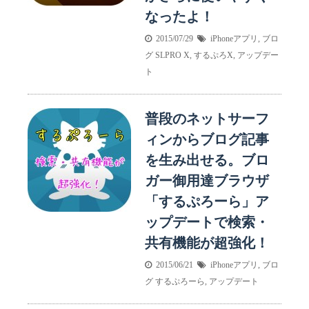
なったよ！
2015/07/29
iPhoneアプリ
,
ブロ
グ
SLPRO X
,
するぷろX
,
アップデー
ト
普段のネットサーフ
ィンからブログ記事
を生み出せる。ブロ
ガー御用達ブラウザ
「するぷろーら」ア
ップデートで検索・
共有機能が超強化！
2015/06/21
iPhoneアプリ
,
ブロ
グ
するぷろーら
,
アップデート