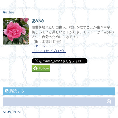
Author
あやめ
俗世を離れたい自由人。推しを推すことが生き甲斐。
美しいモノと美しいヒトが好き。モットーは「自分の
人生、自分のために生きる！」
（旧：水撫月 怜香）
→ Profile
→ note（サブブログ）
購読する
NEW POST