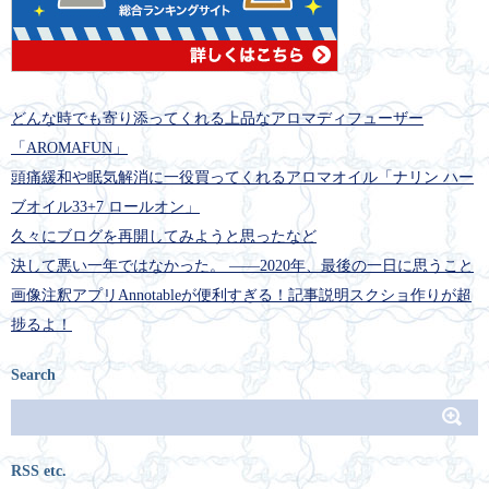
どんな時でも寄り添ってくれる上品なアロマディフューザー
「AROMAFUN」
頭痛緩和や眠気解消に一役買ってくれるアロマオイル「ナリン ハー
ブオイル33+7 ロールオン」
久々にブログを再開してみようと思ったなど
決して悪い一年ではなかった。 ――2020年、最後の一日に思うこと
画像注釈アプリAnnotableが便利すぎる！記事説明スクショ作りが超
捗るよ！
Search
RSS etc.