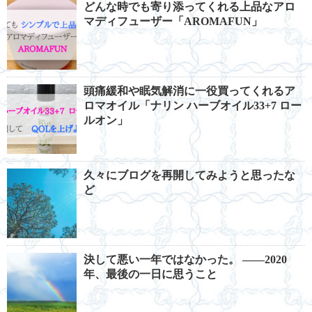
どんな時でも寄り添ってくれる上品なアロ
マディフューザー「AROMAFUN」
頭痛緩和や眠気解消に一役買ってくれるア
ロマオイル「ナリン ハーブオイル33+7 ロー
ルオン」
久々にブログを再開してみようと思ったな
ど
決して悪い一年ではなかった。 ――2020
年、最後の一日に思うこと