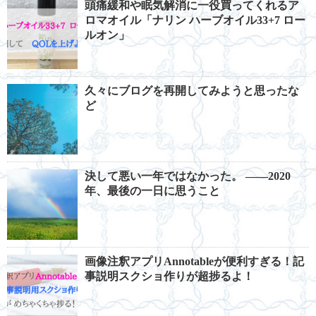
頭痛緩和や眠気解消に一役買ってくれるア
ロマオイル「ナリン ハーブオイル33+7 ロー
ルオン」
久々にブログを再開してみようと思ったな
ど
決して悪い一年ではなかった。 ――2020
年、最後の一日に思うこと
画像注釈アプリAnnotableが便利すぎる！記
事説明スクショ作りが超捗るよ！