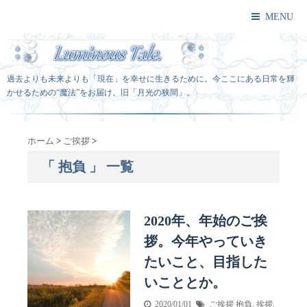
MENU
過去よりも未来よりも「現在」を幸せに生きるために。今ここにある日常を輝
かせるための“魔法”をお届け。旧「月光の狭間」。
ホーム
>
ご挨拶
>
「 抱負 」 一覧
2020年、年始のご挨
拶。今年やっていき
たいこと、目指した
いこととか。
2020/01/01
ご挨拶
抱負
,
挨拶
,