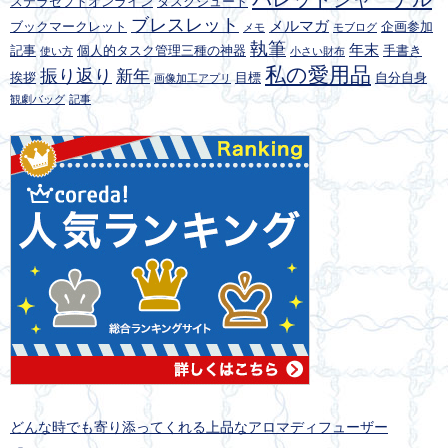
ステラセプトオンライン
タスクシュート
ブレスレット
メルマガ
ブックマークレット
企画参加
メモ
モブログ
執筆
年末
記事
個人的タスク管理三種の神器
手書き
使い方
小さい財布
私の愛用品
振り返り
新年
挨拶
目標
自分自身
画像加工アプリ
観劇バッグ
記事
どんな時でも寄り添ってくれる上品なアロマディフューザー