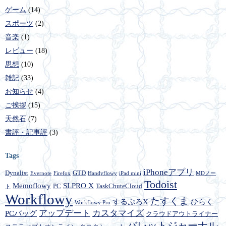
ゲーム
(14)
スポーツ
(2)
音楽
(1)
レビュー
(18)
思想
(10)
雑記
(33)
お知らせ
(4)
ご挨拶
(15)
天然石
(7)
書評・記事評
(3)
Tags
iPhoneアプリ
Dynalist
GTD
Evernote
Firefox
Handyflowy
iPad mini
MDノー
Todoist
Memoflowy
SLPRO X
PC
TaskChuteCloud
ト
Workflowy
たすくま
するぷろX
ひらく
Workflowy Pro
アップデート
カスタマイズ
PCバッグ
クラウドアウトライナー
バレットジャーナル