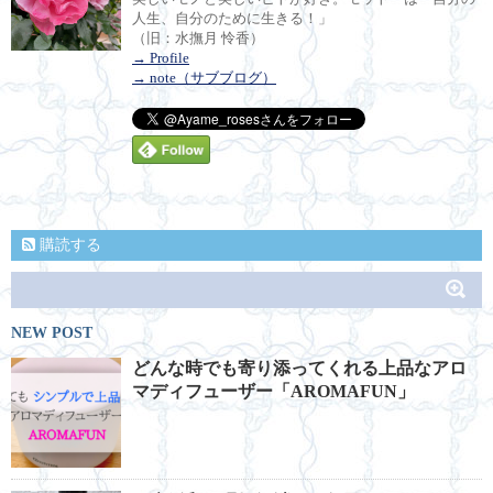
人生、自分のために生きる！」
（旧：水撫月 怜香）
→ Profile
→ note（サブブログ）
購読する
NEW POST
どんな時でも寄り添ってくれる上品なアロ
マディフューザー「AROMAFUN」