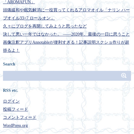
「AROMAFUN」
頭痛緩和や眠気解消に一役買ってくれるアロマオイル「ナリン ハー
ブオイル33+7 ロールオン」
久々にブログを再開してみようと思ったなど
決して悪い一年ではなかった。 ――2020年、最後の一日に思うこと
画像注釈アプリAnnotableが便利すぎる！記事説明スクショ作りが超
捗るよ！
Search
RSS etc.
ログイン
投稿フィード
コメントフィード
WordPress.org