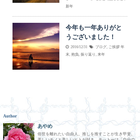
新年
今年も一年ありがと
うございました！
2016/12/31
ブログ
,
ご挨拶
年
末
,
抱負
,
振り返り
,
来年
Author
あやめ
俗世を離れたい自由人。推しを推すことが生き甲斐。
美しいモノと美しいヒトが好き。モットーは「自分の