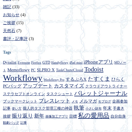
雑記
(33)
お知らせ
(4)
ご挨拶
(15)
天然石
(7)
書評・記事評
(3)
Tags
iPhoneアプリ
Dynalist
GTD
Evernote
Firefox
Handyflowy
iPad mini
MDノー
Todoist
Memoflowy
SLPRO X
PC
TaskChuteCloud
ト
Workflowy
たすくま
するぷろX
ひらく
Workflowy Pro
アップデート
カスタマイズ
PCバッグ
クラウドアウトライナー
バレットジャーナル
ステラセプトオンライン
タスクシュート
ブレスレット
メルマガ
ブックマークレット
企画参加
メモ
モブログ
執筆
年末
記事
個人的タスク管理三種の神器
手書き
使い方
小さい財布
私の愛用品
振り返り
新年
挨拶
目標
自分自身
画像加工アプリ
観劇バッグ
記事