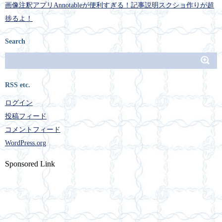
画像注釈アプリAnnotableが便利すぎる！記事説明スクショ作りが超
捗るよ！
Search
RSS etc.
ログイン
投稿フィード
コメントフィード
WordPress.org
Sponsored Link