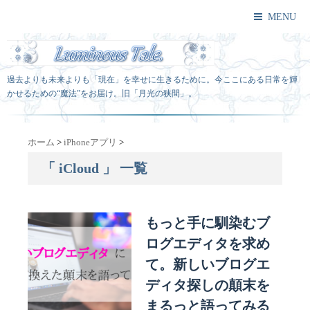
MENU
過去よりも未来よりも「現在」を幸せに生きるために。今ここにある日常を輝
かせるための“魔法”をお届け。旧「月光の狭間」。
ホーム
>
iPhoneアプリ
>
「 iCloud 」 一覧
もっと手に馴染むブ
ログエディタを求め
て。新しいブログエ
ディタ探しの顛末を
まるっと語ってみる