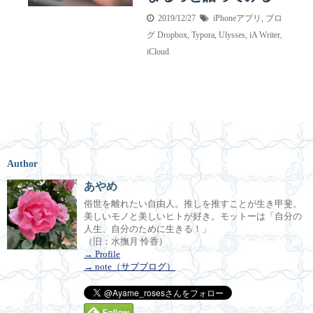
2019/12/27
iPhoneアプリ
,
ブロ
グ
Dropbox
,
Typora
,
Ulysses
,
iA Writer
,
iCloud
Author
あやめ
俗世を離れたい自由人。推しを推すことが生き甲斐。
美しいモノと美しいヒトが好き。モットーは「自分の
人生、自分のために生きる！」
（旧：水撫月 怜香）
→ Profile
→ note（サブブログ）