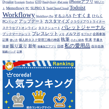
iPhoneアプリ
Dynalist
GTD
Evernote
Firefox
Handyflowy
iPad mini
MDノー
Todoist
Memoflowy
SLPRO X
PC
TaskChuteCloud
ト
Workflowy
たすくま
するぷろX
ひらく
Workflowy Pro
アップデート
カスタマイズ
PCバッグ
クラウドアウトライナー
バレットジャーナル
ステラセプトオンライン
タスクシュート
ブレスレット
メルマガ
ブックマークレット
企画参加
メモ
モブログ
執筆
年末
記事
個人的タスク管理三種の神器
手書き
使い方
小さい財布
私の愛用品
振り返り
新年
挨拶
目標
自分自身
画像加工アプリ
観劇バッグ
記事