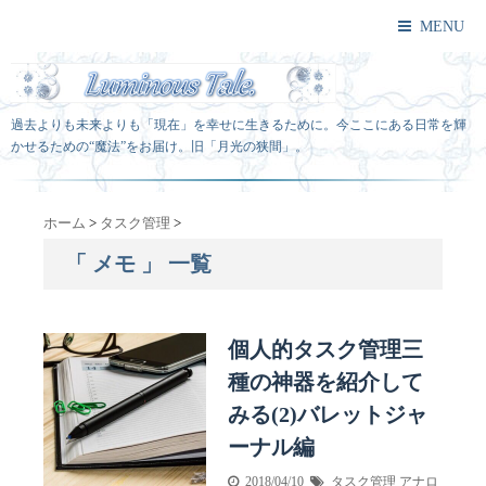
MENU
過去よりも未来よりも「現在」を幸せに生きるために。今ここにある日常を輝
かせるための“魔法”をお届け。旧「月光の狭間」。
ホーム
>
タスク管理
>
「 メモ 」 一覧
個人的タスク管理三
種の神器を紹介して
みる(2)バレットジャ
ーナル編
2018/04/10
タスク管理
アナロ