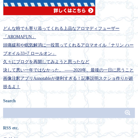
どんな時でも寄り添ってくれる上品なアロマディフューザー
「AROMAFUN」
頭痛緩和や眠気解消に一役買ってくれるアロマオイル「ナリン ハー
ブオイル33+7 ロールオン」
久々にブログを再開してみようと思ったなど
決して悪い一年ではなかった。 ――2020年、最後の一日に思うこと
画像注釈アプリAnnotableが便利すぎる！記事説明スクショ作りが超
捗るよ！
Search
RSS etc.