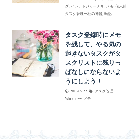
グ
,
バレットジャーナル
,
メモ
,
個人的
タスク管理三種の神器
,
転記
タスク登録時にメモ
を残して、やる気の
起きないタスクがタ
スクリストに残りっ
ぱなしにならないよ
うにしよう！
2015/09/22
タスク管理
Workflowy
,
メモ