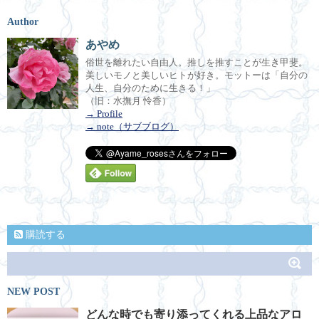
Author
あやめ
俗世を離れたい自由人。推しを推すことが生き甲斐。
美しいモノと美しいヒトが好き。モットーは「自分の
人生、自分のために生きる！」
（旧：水撫月 怜香）
→ Profile
→ note（サブブログ）
購読する
NEW POST
どんな時でも寄り添ってくれる上品なアロ