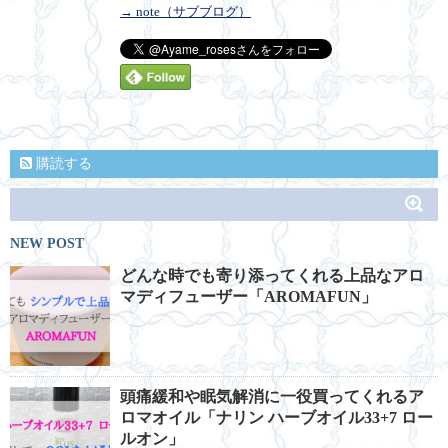
→ note（サブブログ）
購読する
NEW POST
どんな時でも寄り添ってくれる上品なアロ
マディフューザー「AROMAFUN」
頭痛緩和や眠気解消に一役買ってくれるア
ロマオイル「ナリン ハーブオイル33+7 ロー
ルオン」