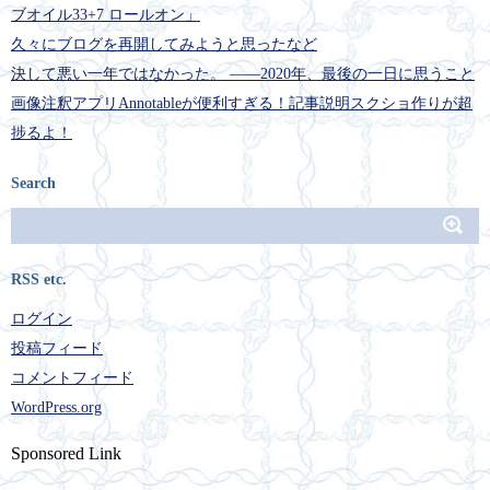
ブオイル33+7 ロールオン」
久々にブログを再開してみようと思ったなど
決して悪い一年ではなかった。 ――2020年、最後の一日に思うこと
画像注釈アプリAnnotableが便利すぎる！記事説明スクショ作りが超
捗るよ！
Search
RSS etc.
ログイン
投稿フィード
コメントフィード
WordPress.org
Sponsored Link