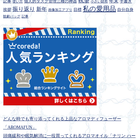
執筆
年末
記事
個人的タスク管理三種の神器
手書き
使い方
小さい財布
私の愛用品
振り返り
新年
挨拶
目標
自分自身
画像加工アプリ
観劇バッグ
記事
どんな時でも寄り添ってくれる上品なアロマディフューザー
「AROMAFUN」
頭痛緩和や眠気解消に一役買ってくれるアロマオイル「ナリン ハー