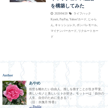
を構築してみた
2020/04/20
ライフハック
Kyash
,
PayPay
,
Yahoo!カード
,
じゃら
ん
,
キャッシュレス
,
ポンパレモール
,
マイナンバーカード
,
リクルートカー
ド
Author
あやめ
俗世を離れたい自由人。推しを推すことが生き甲斐。
美しいモノと美しいヒトが好き。モットーは「自分の
人生、自分のために生きる！」
（旧：水撫月 怜香）
→ Profile