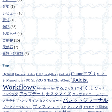
音楽
(1)
レビュー
(18)
思想
(10)
雑記
(33)
お知らせ
(4)
ご挨拶
(15)
天然石
(7)
書評・記事評
(3)
Tags
iPhoneアプリ
Dynalist
GTD
Evernote
Firefox
Handyflowy
iPad mini
MDノー
Todoist
Memoflowy
SLPRO X
PC
TaskChuteCloud
ト
Workflowy
たすくま
するぷろX
ひらく
Workflowy Pro
アップデート
カスタマイズ
PCバッグ
クラウドアウトライナー
バレットジャーナル
ステラセプトオンライン
タスクシュート
ブレスレット
メルマガ
ブックマークレット
企画参加
メモ
モブログ