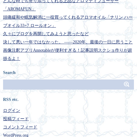
どんな時でも寄り添ってくれる上品なアロマディフューザー
「AROMAFUN」
頭痛緩和や眠気解消に一役買ってくれるアロマオイル「ナリン ハー
ブオイル33+7 ロールオン」
久々にブログを再開してみようと思ったなど
決して悪い一年ではなかった。 ――2020年、最後の一日に思うこと
画像注釈アプリAnnotableが便利すぎる！記事説明スクショ作りが超
捗るよ！
Search
RSS etc.
ログイン
投稿フィード
コメントフィード
WordPress.org