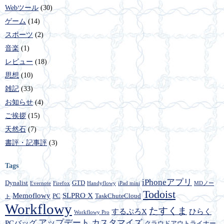
Webツール
(30)
ゲーム
(14)
スポーツ
(2)
音楽
(1)
レビュー
(18)
思想
(10)
雑記
(33)
お知らせ
(4)
ご挨拶
(15)
天然石
(7)
書評・記事評
(3)
Tags
iPhoneアプリ
Dynalist
GTD
Evernote
Firefox
Handyflowy
iPad mini
MDノー
Todoist
Memoflowy
SLPRO X
PC
TaskChuteCloud
ト
Workflowy
たすくま
するぷろX
ひらく
Workflowy Pro
アップデート
カスタマイズ
PCバッグ
クラウドアウトライナー