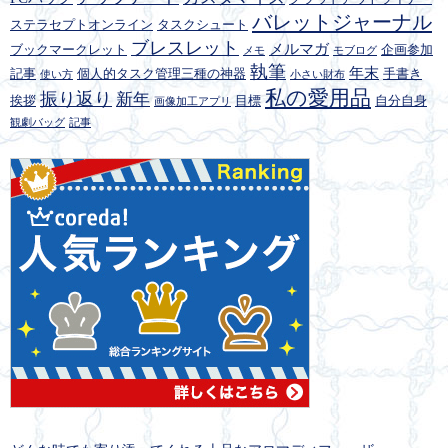
バレットジャーナル
ステラセプトオンライン
タスクシュート
ブレスレット
メルマガ
ブックマークレット
企画参加
メモ
モブログ
執筆
年末
記事
個人的タスク管理三種の神器
手書き
使い方
小さい財布
私の愛用品
振り返り
新年
挨拶
目標
自分自身
画像加工アプリ
観劇バッグ
記事