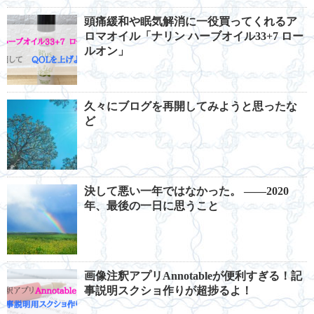
頭痛緩和や眠気解消に一役買ってくれるア
ロマオイル「ナリン ハーブオイル33+7 ロー
ルオン」
久々にブログを再開してみようと思ったな
ど
決して悪い一年ではなかった。 ――2020
年、最後の一日に思うこと
画像注釈アプリAnnotableが便利すぎる！記
事説明スクショ作りが超捗るよ！