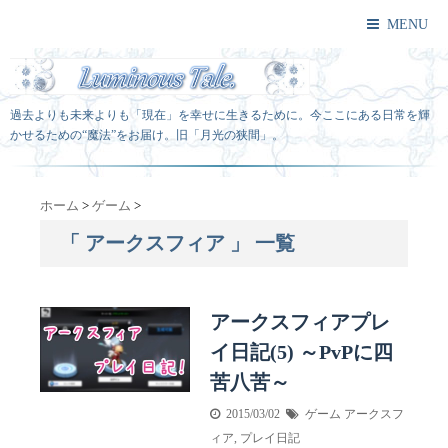
MENU
過去よりも未来よりも「現在」を幸せに生きるために。今ここにある日常を輝
かせるための“魔法”をお届け。旧「月光の狭間」。
ホーム
>
ゲーム
>
「 アークスフィア 」 一覧
アークスフィアプレ
イ日記(5) ～PvPに四
苦八苦～
2015/03/02
ゲーム
アークスフ
ィア
,
プレイ日記