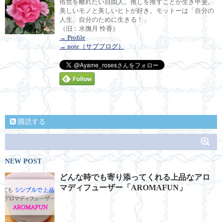
俗世を離れたい自由人。推しを推すことが生き甲斐。
美しいモノと美しいヒトが好き。モットーは「自分の
人生、自分のために生きる！」
（旧：水撫月 怜香）
→ Profile
→ note（サブブログ）
購読する
NEW POST
どんな時でも寄り添ってくれる上品なアロ
マディフューザー「AROMAFUN」